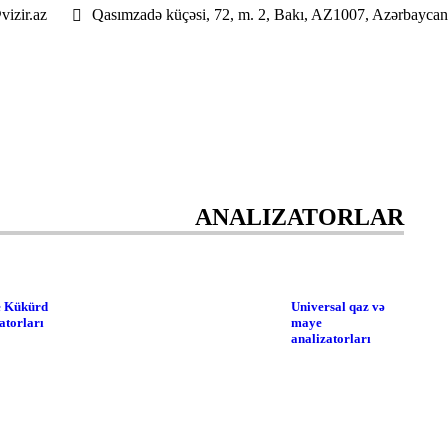
vizir.az
Qasımzadə küçəsi, 72, m. 2, Bakı, AZ1007, Azərbaycan
ANALIZATORLAR
ne Kükürd
Universal qaz və
atorları
maye
analizatorları