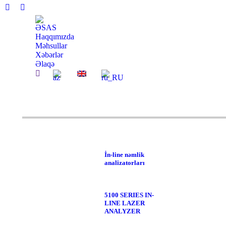
Facebook
Linkedin
page
page
ƏSAS
opens
opens
Haqqımızda
in
in
Məhsullar
Xəbərlər
new
new
Əlaqə
window
window
Search:
İn-line nəmlik
analizatorları
5100 SERIES IN-
LINE LAZER
ANALYZER