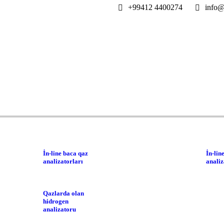
+99412 4400274
info@
İn-line baca qaz
İn-li
analizatorları
analiz
Qazlarda olan
hidrogen
analizatoru