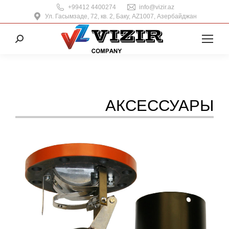
+99412 4400274
info@vizir.az
Ул. Гасымзаде, 72, кв. 2, Баку, AZ1007, Азербайджан
Поиск:
АКСЕССУАРЫ