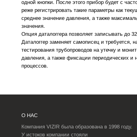
одной кнопки. После этого прибор будет с част
реже регистрировать такие параметры как теку
среднее значение давления, а также максимал
значения.
Опция даталоггера позволяет записывать до 3
Даталоггер заменяет самописец и требуется, н
тестирования трубопроводов на утечку и монит
давления, а также фиксации периодических и 
процессов.
О НАС
Компания VIZIR была образована в 1998 году.
У истоков компании стояли