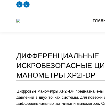
Facebook
Linkedin
page
page
opens
opens
ГЛАВ
in
in
new
new
window
window
ДИФФЕРЕНЦИАЛЬНЫЕ
ИСКРОБЕЗОПАСНЫЕ Ц
МАНОМЕТРЫ XP2I-DP
Цифровые манометры XP2i-DP предназначены 
давлений в двух точках системы, для поверки 
дифференциальных датчиков и манометров. Он