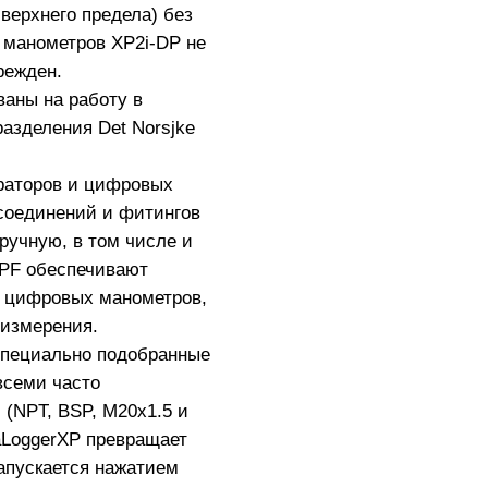
верхнего предела) без
 манометров XP2i-DP не
режден.
аны на работу в
азделения Det Norsjke
раторов и цифровых
соединений и фитингов
 вручную, в том числе и
CPF обеспечивают
, цифровых манометров,
 измерения.
специально подобранные
всеми часто
(NPT, BSP, M20x1.5 и
aLoggerXP превращает
запускается нажатием