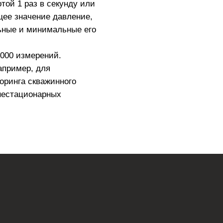
отой 1 раз в секунду или
щее значение давление,
ьные и минимальные его
2000 измерений.
апример, для
оринга скважинного
нестационарных