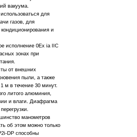
ий вакуума.
использоваться для
чи газов, для
, кондиционирования и
 исполнение 0Ex ia IIC
асных зонах при
тания.
иты от внешних
кновения пыли, а также
1 м в течение 30 минут.
ого литого алюминия,
зии и влаги. Диафрагма
 перегрузки.
ьшинство манометров
ть об этом можно только
P2i-DP способны