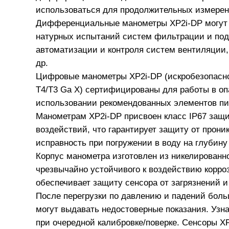
использоваться для продолжительных измерен
Дифференциальные манометры XP2i-DP могут 
натурных испытаний систем фильтрации и пода
автоматизации и контроля систем вентиляции
др.
Цифровые манометры XP2i-DP (искробезопасное
T4/T3 Ga X) сертифицированы для работы в оп
использовании рекомендованных элементов пи
Манометрам XP2i-DP присвоен класс IP67 защ
воздействий, что гарантирует защиту от прони
исправность при погружении в воду на глубину 
Корпус манометра изготовлен из никелированн
чрезвычайно устойчивого к воздействию корро
обеспечивает защиту сенсора от загрязнений и
После перегрузки по давлению и падений бол
могут выдавать недостоверные показания. Узна
при очередной калибровке/поверке. Сенсоры X