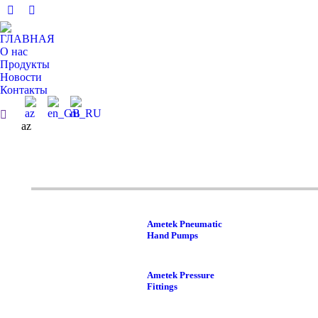
Facebook
Linkedin
page
page
ГЛАВНАЯ
opens
opens
О нас
in
in
Продукты
Новости
new
new
Контакты
window
window
Поиск:
az
Ametek Pneumatic
Hand Pumps
Ametek Pressure
Fittings