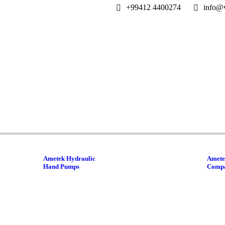
+99412 4400274
info@v
Ametek Hydraulic
Amete
Hand Pumps
Compa