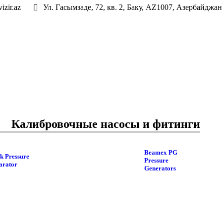
izir.az
Ул. Гасымзаде, 72, кв. 2, Баку, AZ1007, Азербайджан
Калибровочные насосы и фитинги
Beamex PG
k Pressure
Pressure
rator
Generators